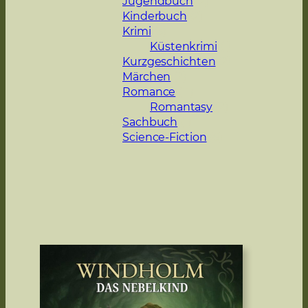
Jugendbuch
(2)
Kinderbuch
(2)
Krimi
(3)
Küstenkrimi
(1)
Kurzgeschichten
(2)
Märchen
(2)
Romance
(11)
Romantasy
(2)
Sachbuch
(1)
Science-Fiction
(8)