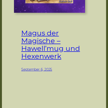
Magus der
Magische –
Hawell’mug und
Hexenwerk
September 6, 2025
Kritzelpause Band 1 Kathrin Stoll
Magus hat’s magisch voll drauf!
Leider ist es für Hexenlehrlinge
strikt verboten, ohne Aufsicht zu
zaubern. Aber was wäre dies für
eine Geschichte, wenn Magus
nicht genau das versuchen