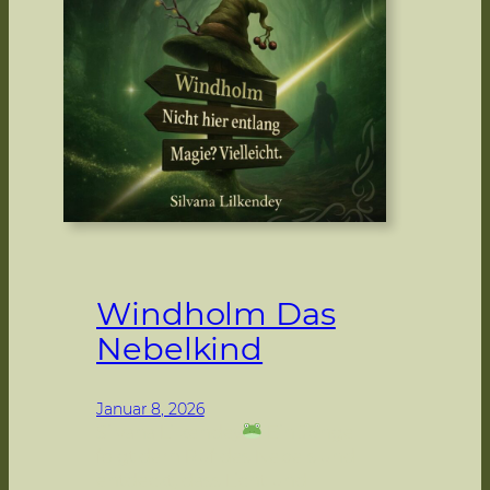
Windholm Das
Nebelkind
Januar 8, 2026
Silvana Lilkendey
Ein Junge
folgt dem Ruf des Nebels und
entdeckt, dass Licht und