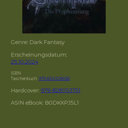
Genre: Dark Fantasy
Erscheinungsdatum:
25.10.2024
ISBN
Taschenbuch:
979-8341208063
Hardcover:
979-8281153751
ASIN eBook: B0DKXPJ5L1