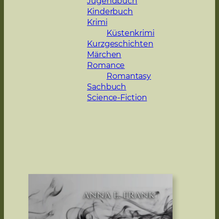
Jugendbuch
(2)
Kinderbuch
(2)
Krimi
(3)
Küstenkrimi
(1)
Kurzgeschichten
(2)
Märchen
(2)
Romance
(11)
Romantasy
(2)
Sachbuch
(1)
Science-Fiction
(8)