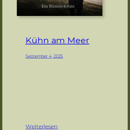
Kühn am Meer
September 4, 2025
Husum Krimi Band 1 Claudia
Raute Eine Kriminalkommissarin,
zwei Morde und ein
undurchsichtiger Italiener
Kriminalkommissarin Sabine
Kühn hat nur zwei Wünsche, als
sie eine neue Stelle am anderen
Ende des Landes, in Husum,
antritt: Abstand und Ruhe. Doch
kurz nach…
:
Weiterlesen