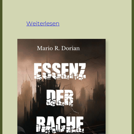
sich nicht, als sie bei einem Angriff
auf ihre Heimat von mystischen
Kreaturen in…
:
Weiterlesen
K
h
a
l
i
d
a