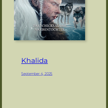
t
d
e
s
L
e
r
n
e
n
Khalida
s
September 4, 2025
Angelika Siebel Khalida. Wenn
Salomea von der Hauptstadt
träumt, denkt sie an Freiheit.
Aufgewachsen in den Dörfern
ohne Namen ist sie eine
Geächtete. Ihr Schicksal bessert