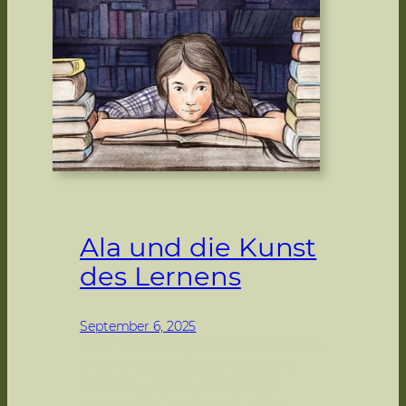
i
s
c
h
e
–
H
a
w
e
Ala und die Kunst
l
l
des Lernens
’
m
September 6, 2025
u
J. E. Fickenscher Wie kann ich das
g
alles lernen? Diese Frage stellt
u
sich die junge Ala. So gerne
n
möchte sie an der ATS – einer