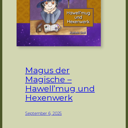
j
e
c
t
Z
e
r
o
Magus der
Magische –
Hawell’mug und
Hexenwerk
September 6, 2025
Kritzelpause Band 1 Kathrin Stoll
Magus hat’s magisch voll drauf!