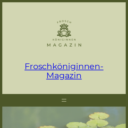
Zum
Inhalt
springen
Froschköniginnen-
Magazin