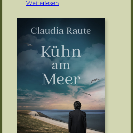
:
Weiterlesen
E
s
s
e
n
z
d
e
r
R
a
c
h
e