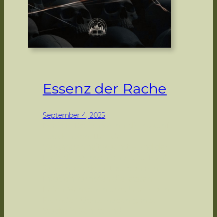
Essenz der Rache
September 4, 2025
Mario R. Dorian Wenn die Zukunft
aus den Schatten der
Vergangenheit wächst – und der
Preis die Menschlichkeit ist. Fünf
Jahre nach der katastrophalen
Invasion kämpfen die letzten
freien Menschen ums Überleben.
Fremde Mächte haben ganze
Städte in Schutt und…