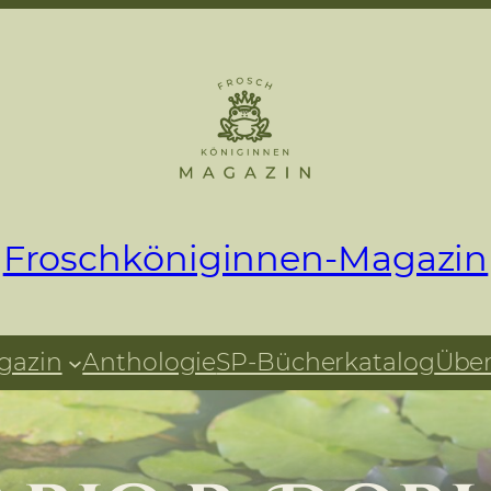
Froschköniginnen-Magazin
m
gazin
Anthologie
SP-Bücherkatalog
Übe