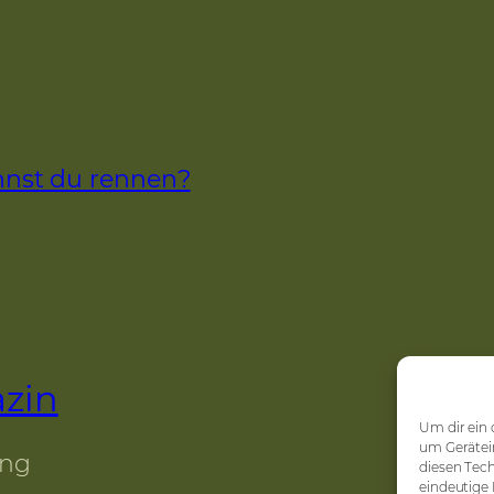
annst du rennen?
zin
Um dir ein 
um Gerätei
ing
diesen Tech
eindeutige 